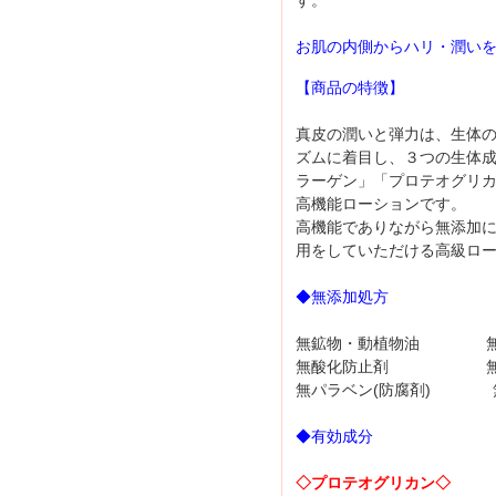
す。
お肌の内側からハリ・潤いを
【商品の特徴】
真皮の潤いと弾力は、生体
ズムに着目し、３つの生体
ラーゲン」「プロテオグリ
高機能ローションです。
高機能でありながら無添加
用をしていただける高級ロ
◆無添加処方
無鉱物・動植物油 無
無酸化防止剤 無
無パラベン(防腐剤) 
◆有効成分
◇プロテオグリカン◇