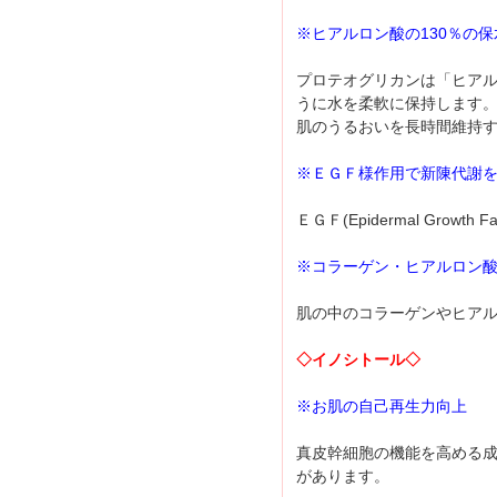
※ヒアルロン酸の130％の保
プロテオグリカンは「ヒア
うに水を柔軟に保持します
肌のうるおいを長時間維持
※ＥＧＦ様作用で新陳代謝
ＥＧＦ(Epidermal Gr
※コラーゲン・ヒアルロン
肌の中のコラーゲンやヒア
◇イノシトール◇
※お肌の自己再生力向上
真皮幹細胞の機能を高める
があります。