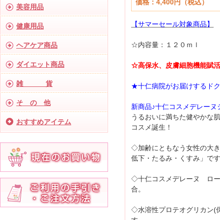
価格：4,400円（税込）
美容用品
【サマーセール対象商品】
健康用品
☆内容量：１２０ｍｌ
ヘアケア商品
ダイエット商品
☆高保水、皮膚細胞機能賦
雑 貨
★十仁病院がお届けするド
そ の 他
新商品♪十仁コスメデレーヌ
うるおいに満ちた健やかな
おすすめアイテム
コスメ誕生！
◇加齢にともなう女性の大
低下・たるみ・くすみ」で
◇十仁コスメデレーヌ ロ
合。
◇水溶性プロテオグリカン(