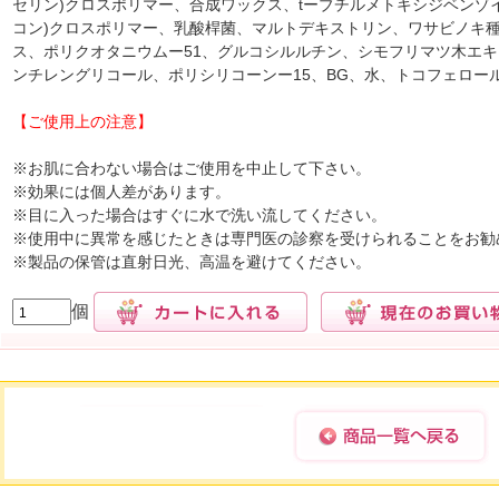
セリン)クロスポリマー、合成ワックス、tーブチルメトキシジベンゾ
コン)クロスポリマー、乳酸桿菌、マルトデキストリン、ワサビノキ
ス、ポリクオタニウムー51、グルコシルルチン、シモフリマツ木エ
ンチレングリコール、ポリシリコーンー15、BG、水、トコフェロー
【ご使用上の注意】
※お肌に合わない場合はご使用を中止して下さい。
※効果には個人差があります。
※目に入った場合はすぐに水で洗い流してください。
※使用中に異常を感じたときは専門医の診察を受けられることをお勧
※製品の保管は直射日光、高温を避けてください。
個