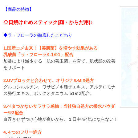
【商品の特徴】
◇日焼け止めスティック(顔・からだ用)♪
◆ラ・フローラの徹底したこだわり
1.国産コメ由来！【美肌菌】を増やす効果がある
乳酸菌「ラ・フローラK-1※1」配合
加齢により減少する「肌の善玉菌」を育て、肌状態の改善
をサポート
2.UVブロックと合わせて、オリジナルMIX処方
グルコシルルチン、ワサビノキ種子エキス、アルテロモナ
ス発行エキス、ポリクオタニウム-51※2配合。
3.ベタつかないサラサラ感触！当社独自処方の撥水パウダ
ー※3配合
白浮きせずつけ心地が良いから、１日中※4気にならない！
4.４つのフリー処方