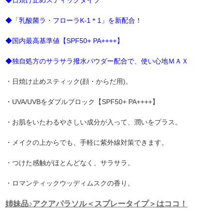
◆日焼け止めスティックタイプ
◆「乳酸菌ラ・フローラK-1＊1」を新配合！
◆国内最高基準値【SPF50+ PA++++】
◆独自処方のサラサラ撥水パウダー配合で、使い心地ＭＡＸ
・日焼け止めスティック(顔・からだ用)。
・UVA/UVBをダブルブロック【SPF50+ PA++++】
・お肌をいたわるやさしい成分が入って、潤いをプラス。
・メイクの上からでも、手軽に紫外線対策できます。
・つけた感触がほとんどなく、サラサラ。
・ロマンティックウッディムスクの香り。
姉妹品♪アクアパラソル＜スプレータイプ＞はココ！