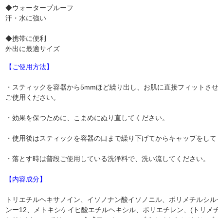
◆ウォータープルーフ
汗・水に強い
◆携帯に便利
外出に最適サイズ
【ご使用方法】
・スティックを容器から5mmほど繰り出し、お肌に直接フィットさ
ご使用ください。
・効果を保つために、こまめにぬり直してください。
・使用後はスティックを容器の口まで繰り下げてからキャップをして
・落とす時は普段ご使用している洗浄料で、洗い流してください。
【内容成分】
トリエチルヘキサノイン、イソノナン酸イソノニル、ポリメチルシル
ンー12、メトキシケイヒ酸エチルヘキシル、ポリエチレン、(トリメチ