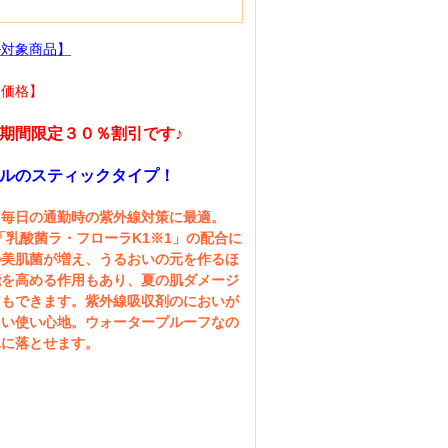
ル対象商品】
別価格】
期間限定３０％割引です♪
ルのスティックタイプ！
、毎日の通勤時の紫外線対策に最適。
「乳酸菌ラ・フローラK1※1」の配合に
の美肌菌が増え、うるおいの元を作るほ
能を高める作用もあり、夏の肌ダメージ
アもできます。紫外線吸収剤のにおいが
しい使い心地。ウォータープルーフなの
単に落とせます。
ｇ