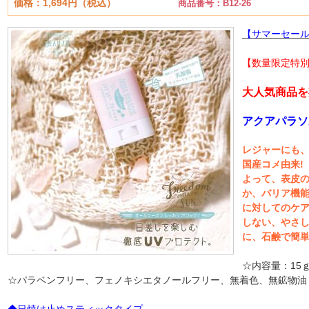
価格：1,694円（税込）
商品番号：B12-26
【サマーセー
【数量限定特
大人気商品を
アクアパラソ
レジャーにも
国産コメ由来!
よって、表皮
か、バリア機
に対してのケ
しない、やさ
に、石鹸で簡
☆内容量：15
☆パラベンフリー、フェノキシエタノールフリー、無着色、無鉱物油