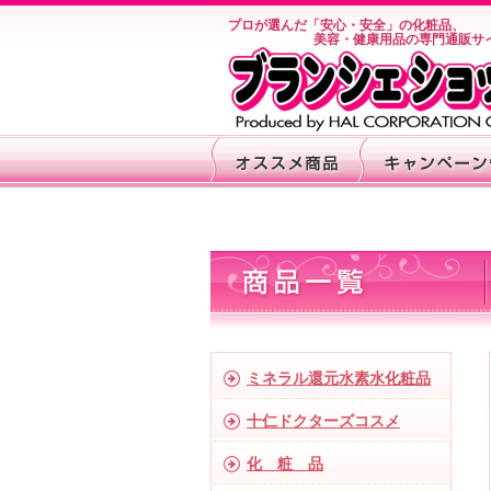
プロが選んだ「安心・安全」の化粧品、
美容・健康用品の専門通販サ
ミネラル還元水素水化粧品
十仁ドクターズコスメ
化 粧 品