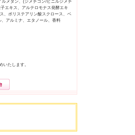
イルメタン、(ジメチコン/ビニルジメチ
種子エキス、アルテロモナス発酵エキ
キス、ポリステアリン酸スクロース、ベ
ル、アルミナ、エタノール、香料
めいたします。