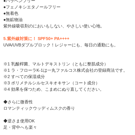
●パラベンフリー
●フェノキシエタノールフリー
●無着色
●無鉱物油
紫外線吸収剤のにおいもしない、やさしい使い心地。
5.紫外線対策に！ SPF50+ PA++++
UVA/UVBダブルブロック！レジャーにも、毎日の通勤にも。
※1 乳酸桿菌、マルトデキストリン（ともに整肌成分）
※1 ラ・フローラK-1は一丸ファルコス株式会社の登録商法です。
※2 すべての保湿成分
※3 ポリメチルシルセスキオキサン（コート成分）
※4 効果を保つため、こまめにぬり直してください。
◆さらに微香性
ロマンティックウッディムスクの香り
◆逆さま使用OK
足・背中へも楽々