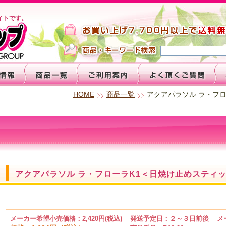
イトです。
HOME
商品一覧
アクアパラソル ラ・フ
アクアパラソル ラ・フローラK1＜日焼け止めスティ
メーカー希望小売価格：
2,420
円(税込)
発送予定日：２～３日前後
メ