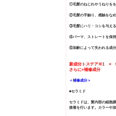
①毛髪のねじれやうねりを
②毛髪の手触り、感触をな
③毛髪にハリ・コシを与え
④パーマ、ストレートを保
⑤加齢によって失われる成
新成分トステア※1 × fib
さらに+補修成分
＜補修成分＞
■セラミド
セラミドは、髪内部の細胞膜
接着を行います。カラーや