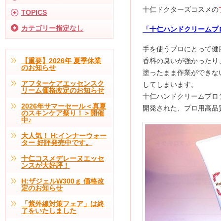
十仁ドクターズコスメの
TOPICS
カテゴリー指定なし
「十仁ハンドクリームプ
手を使うプロにとって健
【重要】2026年 夏季休業
香料の臭いが強かったり
のお知らせ
塗ったまま作業ができな
アフターケアエッセンスク
してしまいます。
リーム価格改定のお知らせ
十仁ハンドクリームプロ
2026年サマーセール＜真夏
開発された、プロ用高品
のスキンケア祭り！＞開催
中♪
大人気！ H:インナーウォー
ター 好評発売中です。
十仁コスメデレーヌエッセ
ンスが大好評！
H:ザジェルW300ｇ 価格改
定のお知らせ
「紫外線対策フェア」は終
了をいたしました