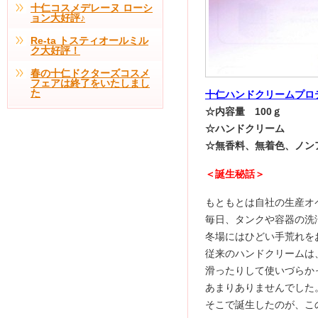
十仁コスメデレーヌ ローシ
ョン大好評♪
Re-ta トスティオールミル
ク大好評！
春の十仁ドクターズコスメ
フェアは終了をいたしまし
た
十仁ハンドクリームプロ
☆内容量 100ｇ
☆ハンドクリーム
☆無香料、無着色、ノン
＜誕生秘話＞
もともとは自社の生産オ
毎日、タンクや容器の洗
冬場にはひどい手荒れを
従来のハンドクリームは
滑ったりして使いづらか
あまりありませんでした
そこで誕生したのが、こ