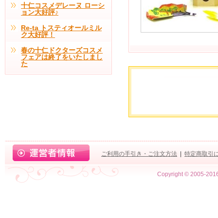
十仁コスメデレーヌ ローシ
ョン大好評♪
Re-ta トスティオールミル
ク大好評！
春の十仁ドクターズコスメ
フェアは終了をいたしまし
た
ご利用の手引き・ご注文方法
|
特定商取引
Copyright © 2005-2016 