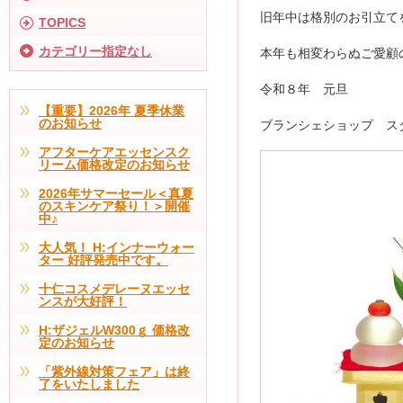
旧年中は格別のお引立て
TOPICS
カテゴリー指定なし
本年も相変わらぬご愛顧
令和８年 元旦
【重要】2026年 夏季休業
のお知らせ
ブランシェショップ ス
アフターケアエッセンスク
リーム価格改定のお知らせ
2026年サマーセール＜真夏
のスキンケア祭り！＞開催
中♪
大人気！ H:インナーウォー
ター 好評発売中です。
十仁コスメデレーヌエッセ
ンスが大好評！
H:ザジェルW300ｇ 価格改
定のお知らせ
「紫外線対策フェア」は終
了をいたしました