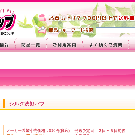
イトです。
シルク洗顔パフ
メーカー希望小売価格：
990
円(税込)
発送予定日：２日～３日前後