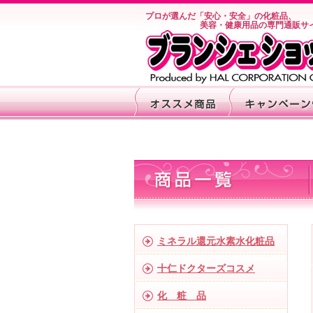
プロが選んだ「安心・安全」の化粧品、
美容・健康用品の専門通販サ
ミネラル還元水素水化粧品
十仁ドクターズコスメ
化 粧 品