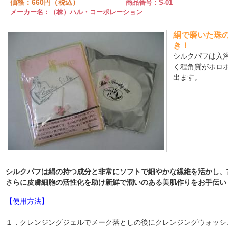
価格：660円（税込）
商品番号：S-01
メーカー名：（株）ハル・コーポレーション
絹で磨いた珠
き！
シルクパフは入
く程角質がポロ
出ます。
シルクパフは絹の持つ成分と非常にソフトで細やかな繊維を活かし、
さらに皮膚細胞の活性化を助け新鮮で潤いのある美肌作りをお手伝い
【使用方法】
１．クレンジングジェルでメーク落としの後にクレンジングウォッシ