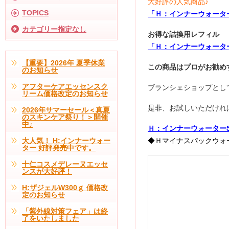
大好評の人気商品♪
TOPICS
「Ｈ：インナーウォータ
カテゴリー指定なし
お得な詰換用レフィル
「Ｈ：インナーウォーター
【重要】2026年 夏季休業
この商品はプロがお勧め
のお知らせ
アフターケアエッセンスク
ブランシェショップとし
リーム価格改定のお知らせ
是非、お試しいただけれ
2026年サマーセール＜真夏
のスキンケア祭り！＞開催
中♪
Ｈ：インナーウォーター5
大人気！ H:インナーウォー
◆Ｈマイナスパックウォ
ター 好評発売中です。
十仁コスメデレーヌエッセ
ンスが大好評！
H:ザジェルW300ｇ 価格改
定のお知らせ
「紫外線対策フェア」は終
了をいたしました