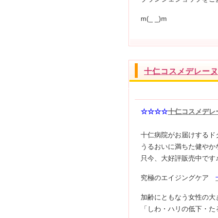
m(_ _)m
十仁コスメデレーヌ
☆☆☆☆
十仁コスメデレ
十仁病院がお届けするド
うるおいに満ちた健やか
只今、大好評販売中です
究極のエイジングケア
加齢にともなう女性の大
「しわ・ハリの低下・た