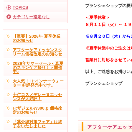
ブランシェショップの夏
TOPICS
カテゴリー指定なし
＜夏季休業＞
８月１１日（火）～ １
【重要】2026年 夏季休業
※８月２０日（木）から
のお知らせ
※夏季休業中のご注文は
アフターケアエッセンスク
リーム価格改定のお知らせ
営業日に対応をさせてい
2026年サマーセール＜真夏
のスキンケア祭り！＞開催
中♪
以上、ご迷惑をお掛けい
大人気！ H:インナーウォー
ブランシェショップ
ター 好評発売中です。
十仁コスメデレーヌエッセ
ンスが大好評！
H:ザジェルW300ｇ 価格改
定のお知らせ
「紫外線対策フェア」は終
了をいたしました
アフターケアエッ