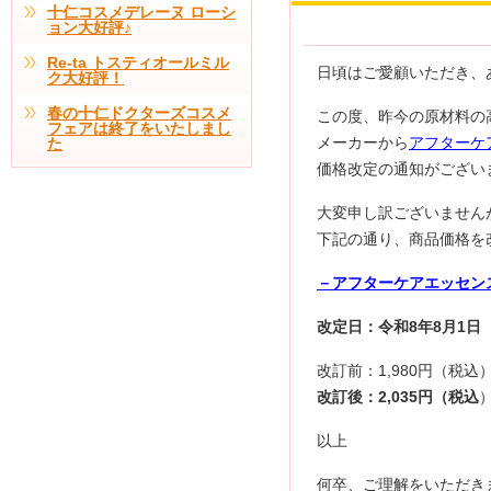
十仁コスメデレーヌ ローシ
ョン大好評♪
Re-ta トスティオールミル
日頃はご愛顧いただき、
ク大好評！
春の十仁ドクターズコスメ
この度、昨今の原材料の
フェアは終了をいたしまし
メーカーから
アフターケ
た
価格改定の通知がござい
大変申し訳ございません
下記の通り、商品価格を
－アフターケアエッセン
改定日：令和8年8月1日
改訂前：1,980円（税込
改訂後：2,035円（税込
以上
何卒、ご理解をいただき