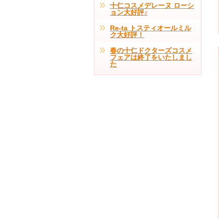
十仁コスメデレーヌ ローシ
ョン大好評♪
Re-ta トスティオールミル
ク大好評！
春の十仁ドクターズコスメ
フェアは終了をいたしまし
た