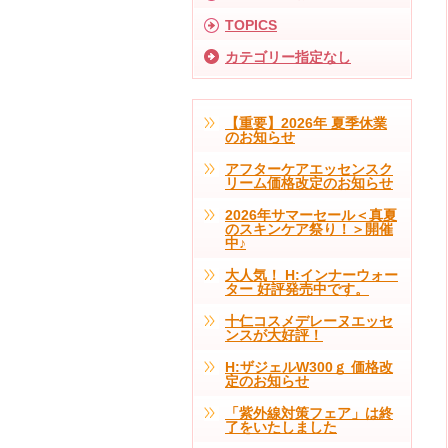
TOPICS
カテゴリー指定なし
【重要】2026年 夏季休業
のお知らせ
アフターケアエッセンスク
リーム価格改定のお知らせ
2026年サマーセール＜真夏
のスキンケア祭り！＞開催
中♪
大人気！ H:インナーウォー
ター 好評発売中です。
十仁コスメデレーヌエッセ
ンスが大好評！
H:ザジェルW300ｇ 価格改
定のお知らせ
「紫外線対策フェア」は終
了をいたしました