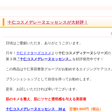
十仁コスメデレーヌエッセンスが大好評！
日頃はご愛顧いただき、ありがとうございます。
只今！
十仁ドクターズコスメ
より
十仁コスメディテーヌシリーズ
の
第３弾
「十仁コスメデレーヌエッセンス」
を好評発売中です！
この商品は十仁美容整形グループがお勧めするエイジングケアコス
ブランシェショップとして自信を持ってお勧めします。
是非、お試しいただければ幸いでございます。
肌のキメを整え、肌にツヤと透明感を与える美容液
十仁コスメデレーヌエッセンス 30ｇ
定価9,900円（税込）