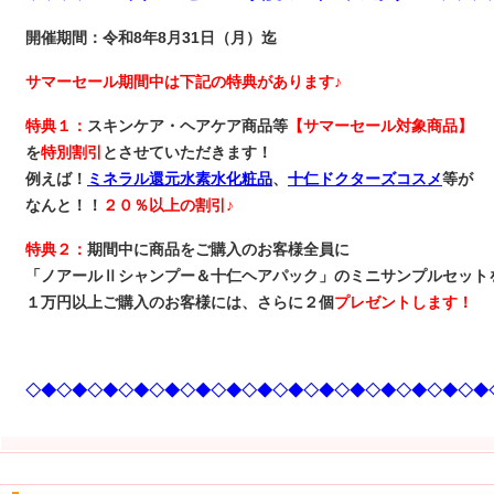
開催期間：令和8年8月31日（月）迄
サマーセール期間中は下記の特典があります♪
特典１：
スキンケア・ヘアケア商品等
【サマーセール対象商品】
を
特別割引
とさせていただきます！
例えば！
ミネラル還元水素水化粧品
、
十仁ドクターズコスメ
等が
なんと！！
２０％以上の割引♪
特典２：
期間中に商品をご購入のお客様全員に
「ノアールⅡシャンプー＆十仁ヘアパック」のミニサンプルセット
１万円以上ご購入のお客様には、さらに２個
プレゼントします！
◇◆◇◆◇◆◇◆◇◆◇◆◇◆◇◆◇◆◇◆◇◆◇◆◇◆◇◆◇◆