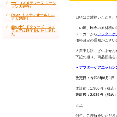
十仁コスメデレーヌ ローシ
ョン大好評♪
Re-ta トスティオールミル
日頃はご愛顧いただき、
ク大好評！
春の十仁ドクターズコスメ
この度、昨今の原材料の
フェアは終了をいたしまし
メーカーから
アフターケ
た
価格改定の通知がござい
大変申し訳ございません
下記の通り、商品価格を
－アフターケアエッセン
改定日：令和8年8月1日
改訂前：1,980円（税込
改訂後：2,035円（税込
以上
何卒、ご理解をいただき