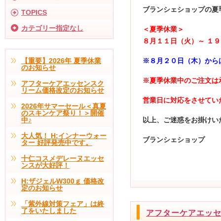
ブランシェショップの夏
TOPICS
カテゴリー指定なし
＜夏季休業＞
８月１１日（火）～ １
【重要】2026年 夏季休業
※８月２０日（木）から
のお知らせ
※夏季休業中のご注文は
アフターケアエッセンスク
リーム価格改定のお知らせ
営業日に対応をさせてい
2026年サマーセール＜真夏
のスキンケア祭り！＞開催
中♪
以上、ご迷惑をお掛けい
大人気！ H:インナーウォー
ブランシェショップ
ター 好評発売中です。
十仁コスメデレーヌエッセ
ンスが大好評！
H:ザジェルW300ｇ 価格改
定のお知らせ
「紫外線対策フェア」は終
了をいたしました
アフターケアエッ